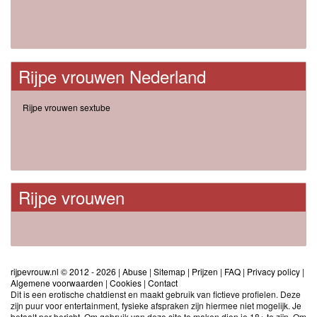
Rijpe vrouwen Nederland
Rijpe vrouwen sextube
Rijpe vrouwen
rijpevrouw.nl © 2012 - 2026
|
Abuse
|
Sitemap
|
Prijzen
|
FAQ
|
Privacy policy
|
Algemene voorwaarden
|
Cookies
|
Contact
Dit is een erotische chatdienst en maakt gebruik van fictieve profielen. Deze
zijn puur voor entertainment, fysieke afspraken zijn hiermee niet mogelijk. Je
betaalt per bericht. Om gebruik van deze site te maken dien je 18+ te zijn. Om